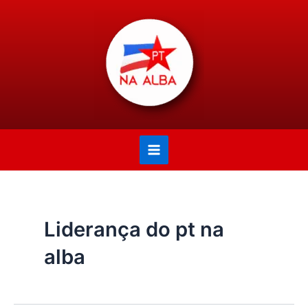
Ir
Paginação
Main
para
de
Menu
o
post
conteúdo
Liderança do pt na
alba