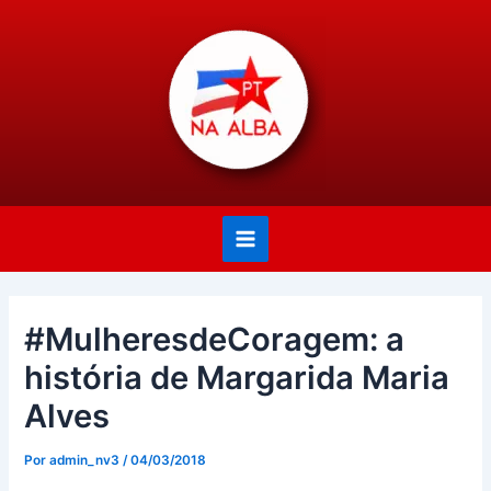
Ir
Post
Main
para
navigation
Menu
o
conteúdo
#MulheresdeCoragem: a
história de Margarida Maria
Alves
Por
admin_nv3
/
04/03/2018