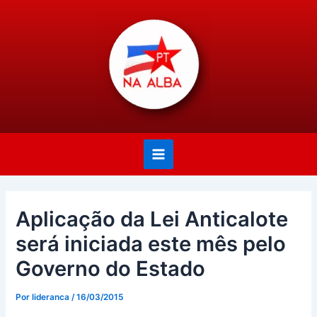
Ir
Post
Main
para
navigation
Menu
o
conteúdo
Aplicação da Lei Anticalote
será iniciada este mês pelo
Governo do Estado
Por
lideranca
/
16/03/2015