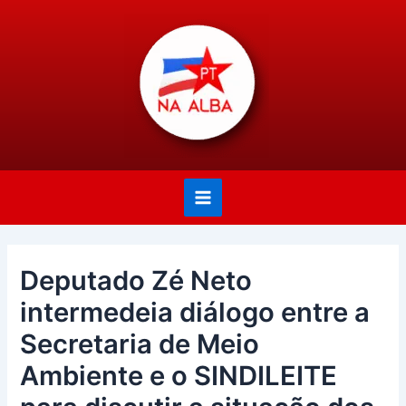
Ir
Post
Main
para
navigation
Menu
o
conteúdo
Deputado Zé Neto
intermedeia diálogo entre a
Secretaria de Meio
Ambiente e o SINDILEITE