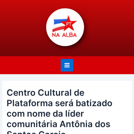
Ir
Post
Main
para
navigation
Menu
o
conteúdo
Centro Cultural de
Plataforma será batizado
com nome da líder
comunitária Antônia dos