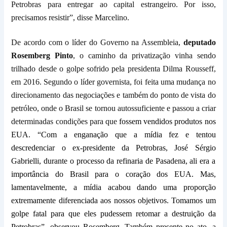
Petrobras para entregar ao capital estrangeiro.
Por isso,
precisamos
resistir”, disse Marcelino.
De acordo com o
líder do Governo na Assembleia,
deputado
Rosemberg Pinto
, o caminho da privatização vinha sendo
trilhado desde o golpe sofrido pela presidenta Dilma Rousseff,
em 2016. Segundo o líder governista, foi feita uma mudança no
direcionamento das negociações e também do ponto de vista do
petróleo, onde o Brasil se tornou autossuficiente e passou a criar
determinadas condições para que
fossem vendidos produtos nos
EUA. “Com a enganação que a mídia fez e tentou
descredenciar o ex-presidente da Petrobras, José
Sérgio
Gabrielli,
durante o processo da r
efinaria
de
Pasadena, ali era a
importância do Brasil para o coração dos EUA. Mas,
lamentavelmente, a mídia acabou dando uma proporção
extremamente diferenciada aos nossos objetivos. Tomamos um
golpe fatal para que eles pudessem retomar a destruição da
Petrobras”, observou Rosemberg.
Também presente no ato, a