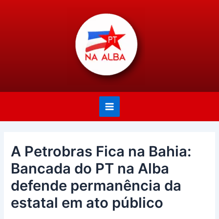
Ir
Post
Main
para
navigation
Menu
o
conteúdo
A Petrobras Fica na Bahia:
Bancada do PT na Alba
defende permanência da
estatal em ato público