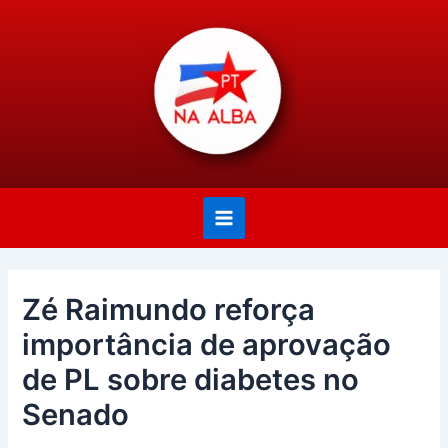
Ir
Post
Main
para
navigation
Menu
o
conteúdo
Zé Raimundo reforça
importância de aprovação
de PL sobre diabetes no
Senado