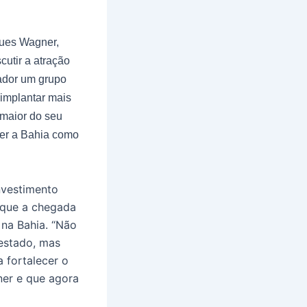
ques Wagner,
cutir a atração
ador um grupo
 implantar mais
 maior do seu
her a Bahia como
nvestimento
 que a chegada
na Bahia. “Não
 estado, mas
 fortalecer o
ner e que agora