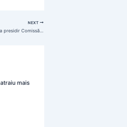
NEXT
Luiza Maia volta a presidir Comissão dos Direitos da Mulher na ALBA
atraiu mais