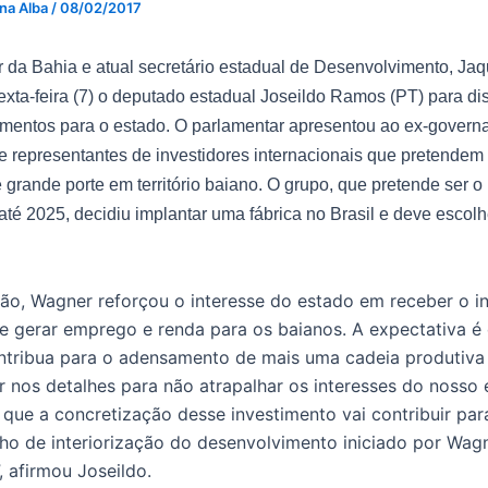
 na Alba
/
08/02/2017
 da Bahia e atual secretário estadual de Desenvolvimento, Ja
xta-feira (7) o deputado estadual Joseildo Ramos (PT) para dis
imentos para o estado. O parlamentar apresentou ao ex-govern
e representantes de investidores internacionais que pretendem
 grande porte em território baiano. O grupo, que pretende ser o
até 2025, decidiu implantar uma fábrica no Brasil e deve escol
ião, Wagner reforçou o interesse do estado em receber o i
e gerar emprego e renda para os baianos. A expectativa é
tribua para o adensamento de mais uma cadeia produtiva 
 nos detalhes para não atrapalhar os interesses do nosso
que a concretização desse investimento vai contribuir para
alho de interiorização do desenvolvimento iniciado por Wag
 afirmou Joseildo.