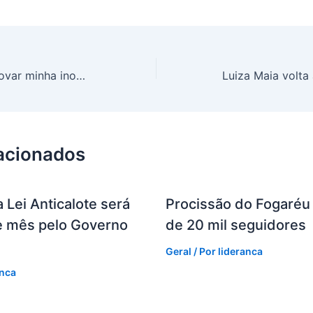
“É injustiça e vou provar minha inocência”, diz Luiza Maia sobre decisão do juiz de Camaçari
lacionados
 Lei Anticalote será
Procissão do Fogaréu 
te mês pelo Governo
de 20 mil seguidores
Geral
/ Por
lideranca
anca