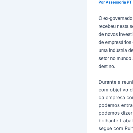
Por
Assessoria PT
O ex-governador
recebeu nesta se
de novos invest
de empresários 
uma indústria de
setor no mundo 
destino.
Durante a reun
com objetivo d
da empresa con
podemos entrar
podemos dizer 
brilhante trab
segue com Rui”,