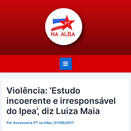
Ir
Post
Main
para
navigation
Menu
o
conteúdo
Violência: ‘Estudo
incoerente e irresponsável
do Ipea’, diz Luiza Maia
Por
Assessoria PT na Alba
/
07/06/2017