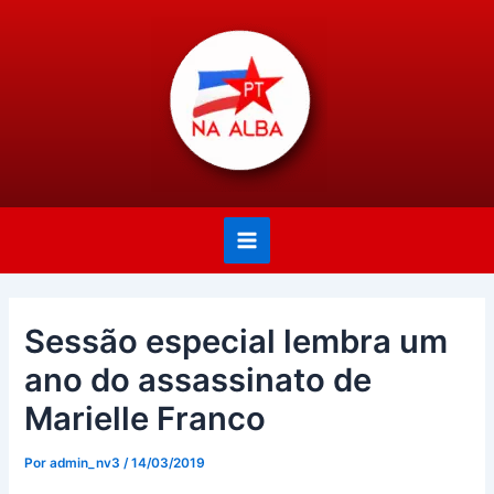
Ir
Post
Main
para
navigation
Menu
o
conteúdo
Sessão especial lembra um
ano do assassinato de
Marielle Franco
Por
admin_nv3
/
14/03/2019