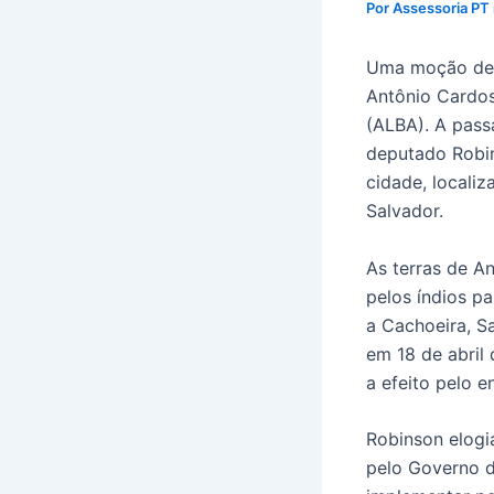
Por
Assessoria PT
Uma moção de c
Antônio Cardos
(ALBA). A pass
deputado Robin
cidade, locali
Salvador.
As terras de A
pelos índios p
a Cachoeira, S
em 18 de abril
a efeito pelo 
Robinson elogi
pelo Governo d