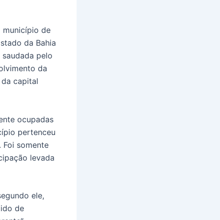
 município de
Estado da Bahia
i saudada pelo
volvimento da
da capital
mente ocupadas
cípio pertenceu
. Foi somente
cipação levada
segundo ele,
tido de