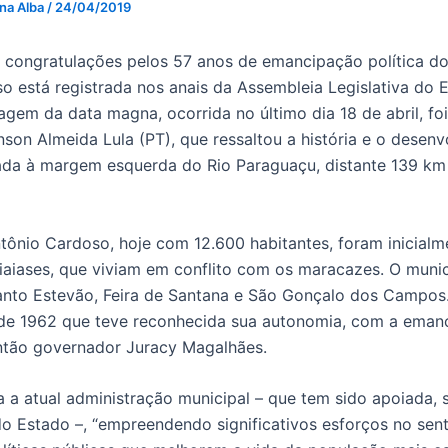
 na Alba
/
24/04/2019
ongratulações pelos 57 anos de emancipação política do
o está registrada nos anais da Assembleia Legislativa do 
agem da data magna, ocorrida no último dia 18 de abril, fo
son Almeida Lula (PT), que ressaltou a história e o desen
zada à margem esquerda do Rio Paraguaçu, distante 139 km 
ntônio Cardoso, hoje com 12.600 habitantes, foram inicial
aiaiases, que viviam em conflito com os maracazes. O muni
anto Estevão, Feira de Santana e São Gonçalo dos Campos
 de 1962 que teve reconhecida sua autonomia, com a eman
então governador Juracy Magalhães.
a a atual administração municipal – que tem sido apoiada, 
o Estado –, “empreendendo significativos esforços no sen