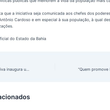
líticas públicas que melhorem a vida da população mais ca
ita que a iniciativa seja comunicada aos chefes dos podere
 Antônio Cardoso e em especial à sua população, à qual de
zações.
Oficial do Estado da Bahia
“Assembleia Legislativa inaugura um momento extremamente diferenciado”, afirma Líder do Governo no Parlamento baiano
lacionados