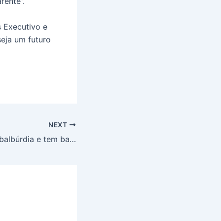
rente”.
s Executivo e
seja um futuro
NEXT
“Quem promove balbúrdia e tem baixo desempenho é o governo Bolsonaro”, rebate Neusa ao defender a UFBA