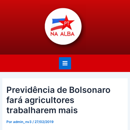
Ir
Post
Main
para
navigation
Menu
o
conteúdo
Previdência de Bolsonaro
fará agricultores
trabalharem mais
Por
admin_nv3
/
27/02/2019