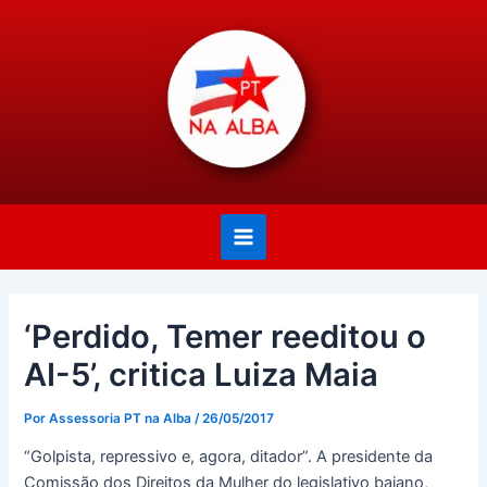
Ir
Post
Main
para
navigation
Menu
o
conteúdo
‘Perdido, Temer reeditou o
AI-5’, critica Luiza Maia
Por
Assessoria PT na Alba
/
26/05/2017
“Golpista, repressivo e, agora, ditador”. A presidente da
Comissão dos Direitos da Mulher do legislativo baiano,