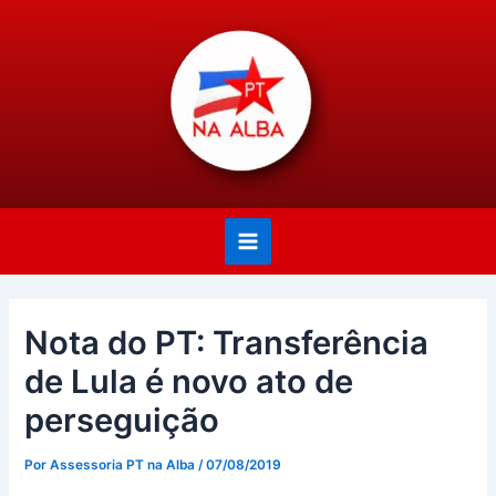
Ir
Post
Main
para
navigation
Menu
o
conteúdo
Nota do PT: Transferência
de Lula é novo ato de
perseguição
Por
Assessoria PT na Alba
/
07/08/2019