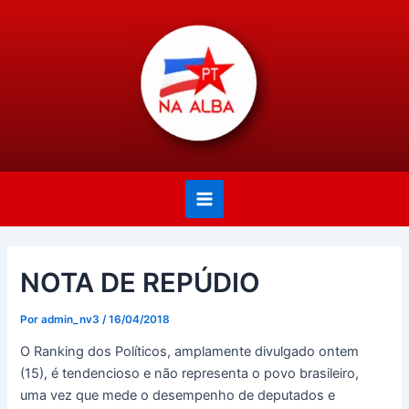
Ir
Post
Main
para
navigation
Menu
o
conteúdo
NOTA DE REPÚDIO
Por
admin_nv3
/
16/04/2018
O Ranking dos Políticos, amplamente divulgado ontem
(15), é tendencioso e não representa o povo brasileiro,
uma vez que mede o desempenho de deputados e