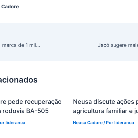
 Cadore
Lacen-BA ultrapassa marca de 1 milhão de testes de Covid-19 realizados
lacionados
re pede recuperação
Neusa discute ações 
 rodovia BA-505
agricultura familiar e
Por
lideranca
Neusa Cadore
/ Por
lideranca