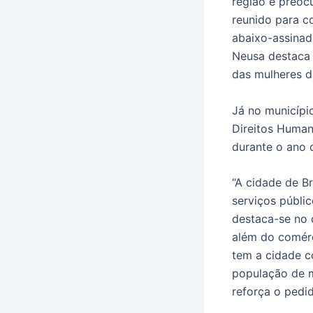
região e preocu
reunido para cob
abaixo-assinad
Neusa destaca 
das mulheres d
Já no municípi
Direitos Human
durante o ano 
“A cidade de B
serviços públi
destaca-se no 
além do comérc
tem a cidade c
população de m
reforça o pedi