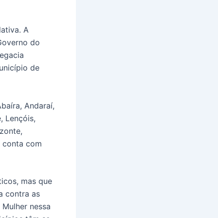
ativa. A
 Governo do
legacia
nicípio de
íra, Andaraí,
 Lençóis,
zonte,
 e conta com
ticos, mas que
a contra as
̀ Mulher nessa