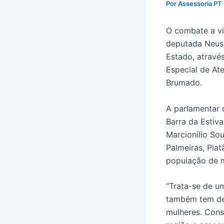
Por
Assessoria PT
O combate a vi
deputada Neusa
Estado, atravé
Especial de At
Brumado.
A parlamentar 
Barra da Estiva,
Marcionílio So
Palmeiras, Pia
população de 
“Trata-se de um
também tem des
mulheres. Cons