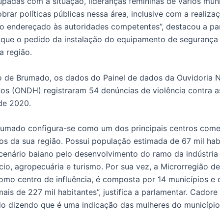
padas com a situação, lideranças femininas de vários muni
rar políticas públicas nessa área, inclusive com a realizac
o endereçado às autoridades competentes”, destacou a pa
que o pedido da instalação do equipamento de segurança
a região.
o de Brumado, os dados do Painel de dados da Ouvidoria 
os (ONDH) registraram 54 denúncias de violência contra a
de 2020.
rumado configura-se como um dos principais centros comer
cos da sua região. Possui população estimada de 67 mil hab
cenário baiano pelo desenvolvimento do ramo da indústria
io, agropecuária e turismo. Por sua vez, a Microrregião d
omo centro de influência, é composta por 14 municípios e
ais de 227 mil habitantes”, justifica a parlamentar. Cador
do dizendo que é uma indicação das mulheres do município