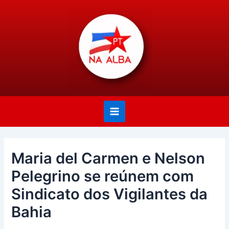
Ir
Post
Main
para
navigation
Menu
o
conteúdo
Maria del Carmen e Nelson
Pelegrino se reúnem com
Sindicato dos Vigilantes da
Bahia