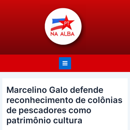
Ir
Post
Main
para
navigation
Menu
o
conteúdo
Marcelino Galo defende
reconhecimento de colônias
de pescadores como
patrimônio cultura