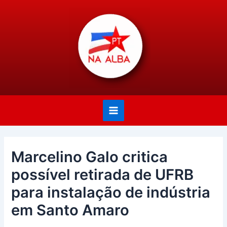
Ir
Post
Main
para
navigation
Menu
o
conteúdo
Marcelino Galo critica
possível retirada de UFRB
para instalação de indústria
em Santo Amaro