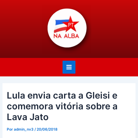
Ir
Post
Main
para
navigation
Menu
o
conteúdo
Lula envia carta a Gleisi e
comemora vitória sobre a
Lava Jato
Por
admin_nv3
/
20/06/2018