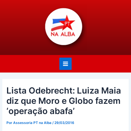
Ir
Post
Main
para
navigation
Menu
o
conteúdo
Lista Odebrecht: Luiza Maia
diz que Moro e Globo fazem
‘operação abafa’
Por
Assessoria PT na Alba
/
29/03/2016