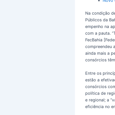
Novo 
Na condição de
Públicos da Ba
empenho na ap
com a pauta. “T
FecBahia [Fede
compreendeu a 
ainda mais a p
consórcios têm 
Entre os princí
estão a efetiv
consórcios com
política de re
e regional; a 
eficiência no 