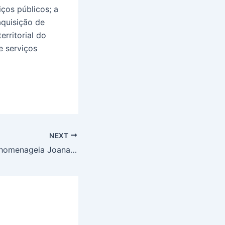
ços públicos; a
aquisição de
erritorial do
e serviços
NEXT
Sessão Especial homenageia Joana Damásio, presidente da ONG Abraço à Microcefalia