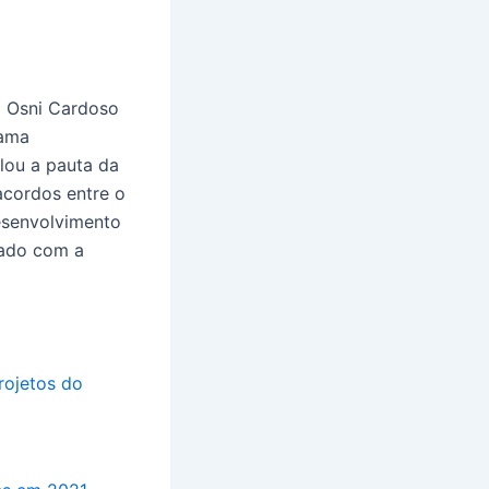
o Osni Cardoso
rama
lou a pauta da
 acordos entre o
esenvolvimento
tado com a
rojetos do