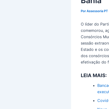
Bahia
Por
Assessoria PT
O líder do Par
comemorou, ago
Consórcios Mun
sessão extraord
Estado e os co
dos consórcios
efetivação do 
LEIA MAIS:
Banca
execu
Covid