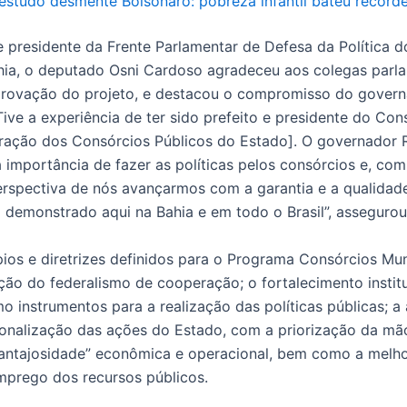
estudo desmente Bolsonaro: pobreza infantil bateu record
 presidente da Frente Parlamentar de Defesa da Política 
hia, o deputado Osni Cardoso agradeceu aos colegas parl
rovação do projeto, e destacou o compromisso do govern
ive a experiência de ter sido prefeito e presidente do Con
ração dos Consórcios Públicos do Estado]. O governador 
importância de fazer as políticas pelos consórcios e, com 
erspectiva de nós avançarmos com a garantia e a qualidad
demonstrado aqui na Bahia e em todo o Brasil”, assegurou o
pios e diretrizes definidos para o Programa Consórcios Mun
ação do federalismo de cooperação; o fortalecimento instit
o instrumentos para a realização das políticas públicas; a
gionalização das ações do Estado, com a priorização da mã
“vantajosidade” econômica e operacional, bem como a melho
emprego dos recursos públicos.