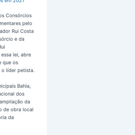
es em 2021
dos Consórcios
amentares pelo
ador Rui Costa
sórcio e da
Rui
essa lei, abre
e que os
 líder petista.
icipais Bahia,
ucional dos
 ampliação da
o de obra local
ria da