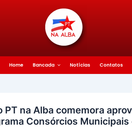
Home
Bancada
Notícias
Contatos
do PT na Alba comemora apro
grama Consórcios Municipais