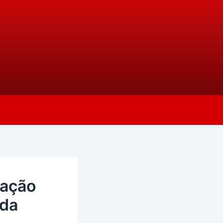
vação
 da