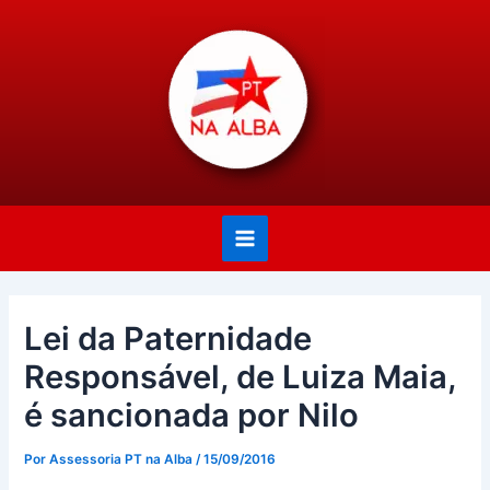
Ir
Post
Main
para
navigation
Menu
o
conteúdo
Lei da Paternidade
Responsável, de Luiza Maia,
é sancionada por Nilo
Por
Assessoria PT na Alba
/
15/09/2016