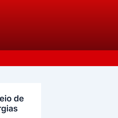
eio de
rgias