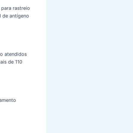
para rastreio
l de antígeno
ão atendidos
ais de 110
damento