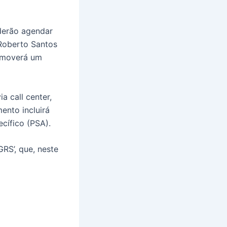
oderão agendar
 Roberto Santos
romoverá um
a call center,
ento incluirá
ecífico (PSA).
RS’, que, neste