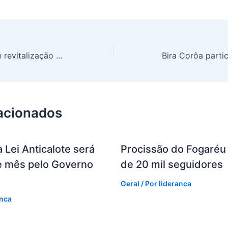
Marcelino Galo pede revitalização e recuperação do Parque Metropolitano de Pituaçu
lacionados
 Lei Anticalote será
Procissão do Fogaréu 
te mês pelo Governo
de 20 mil seguidores
Geral
/ Por
lideranca
anca