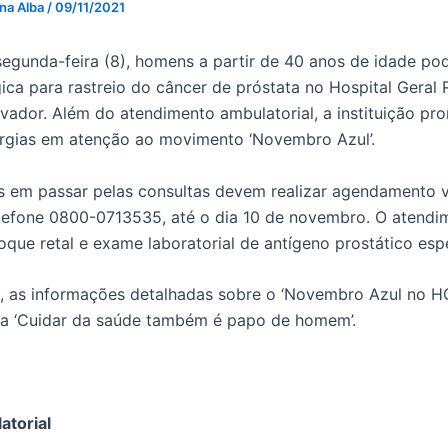
 na Alba
/
09/11/2021
 segunda-feira (8), homens a partir de 40 anos de idade p
gica para rastreio do câncer de próstata no Hospital Geral
vador. Além do atendimento ambulatorial, a instituição p
urgias em atenção ao movimento ‘Novembro Azul’.
s em passar pelas consultas devem realizar agendamento vi
lefone 0800-0713535, até o dia 10 de novembro. O atendim
oque retal e exame laboratorial de antígeno prostático esp
o, as informações detalhadas sobre o ‘Novembro Azul no HG
ma ‘Cuidar da saúde também é papo de homem’.
atorial