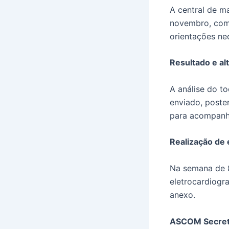
A central de m
novembro, com 
orientações ne
Resultado e al
A análise do t
enviado, poste
para acompanh
Realização de
Na semana de 8
eletrocardiogr
anexo.
ASCOM Secreta