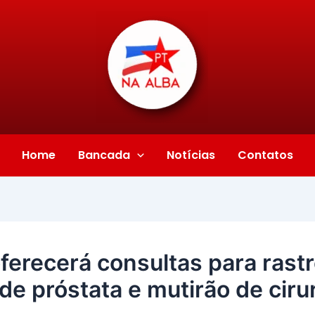
Home
Bancada
Notícias
Contatos
erecerá consultas para rastr
de próstata e mutirão de ciru