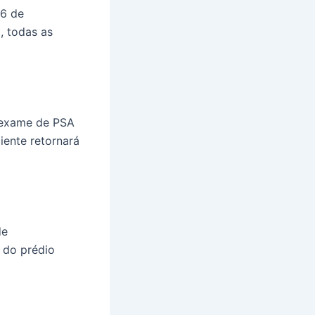
 6 de
, todas as
 exame de PSA
iente retornará
de
 do prédio