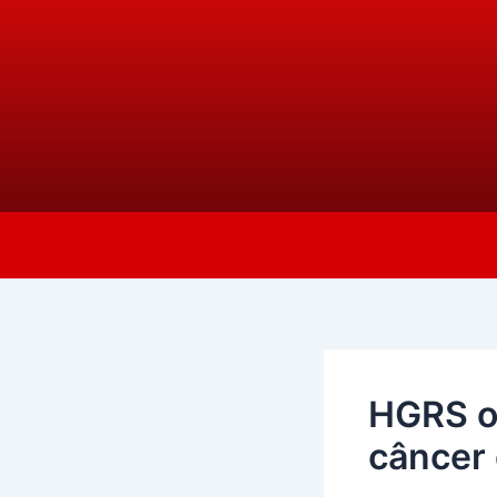
Ir
Post
para
navigation
o
conteúdo
HGRS of
câncer 