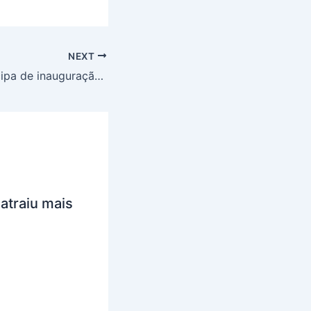
NEXT
Bira Corôa participa de inauguração do Colégio Estadual em Barra do Pojuca
atraiu mais