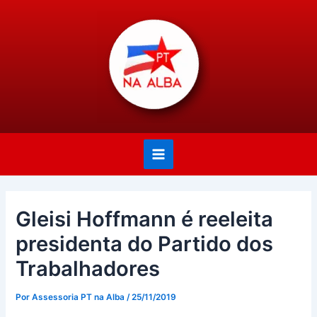
Ir
Post
Main
para
navigation
Menu
o
conteúdo
Gleisi Hoffmann é reeleita
presidenta do Partido dos
Trabalhadores
Por
Assessoria PT na Alba
/
25/11/2019