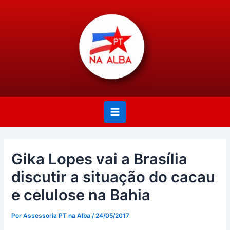
Ir
Post
Main
para
navigation
Menu
o
conteúdo
Gika Lopes vai a Brasília
discutir a situação do cacau
e celulose na Bahia
Por
Assessoria PT na Alba
/
24/05/2017