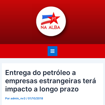
Ir
Post
Main
para
navigation
Menu
o
conteúdo
Entrega do petróleo a
empresas estrangeiras terá
impacto a longo prazo
Por
admin_nv3
/
01/10/2018