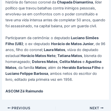
história do famoso coronel da
Chapada Diamantina
, líder
político que travou batalhas contra inimigos pessoais,
envolveu-se em confrontos com o poder constituído e
teve uma vida intensa antes de completar 50 anos, quando
foi assassinado, na capital baiana, por um guarda civil.
Participaram da cerimônia: o deputado
Luciano Simões
Filho (UB)
; o ex-deputado
Horácio de Matos Junior
, de 96
anos, filho do coronel;
Laura Matos
, viúva do deputado
estadual
Horácio Matos Neto
;
Tatiana Matos
, bisneta do
homenageado;
Dolores Matos
,
Celita Matos
e
Agustina
Matos
, da família
Matos
; além de
Heraldo Barbosa Filho
e
Luciano Felippe Barbosa
, ambos netos do escritor do
livro, editado pela primeira vez em 1956.
ASCOM Zé Raimundo
PREVIOUS
NEXT