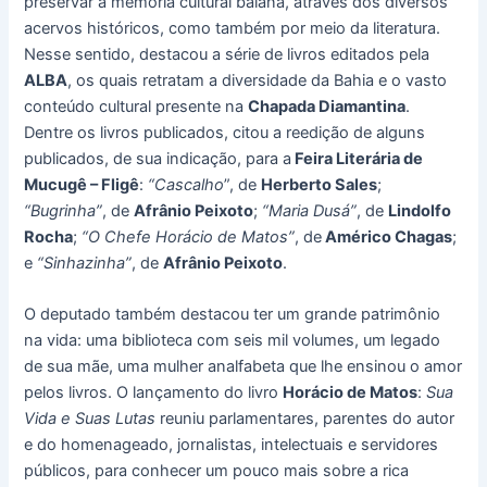
preservar a memória cultural baiana, através dos diversos
acervos históricos, como também por meio da literatura.
Nesse sentido, destacou a série de livros editados pela
ALBA
, os quais retratam a diversidade da Bahia e o vasto
conteúdo cultural presente na
Chapada Diamantina
.
Dentre os livros publicados, citou a reedição de alguns
publicados, de sua indicação, para a
Feira Literária de
Mucugê – Fligê
:
“Cascalho
”, de
Herberto Sales
;
“Bugrinha”
, de
Afrânio Peixoto
;
“Maria Dusá”
, de
Lindolfo
Rocha
;
“O Chefe Horácio de Matos”
, de
Américo Chagas
;
e
“Sinhazinha”
, de
Afrânio Peixoto
.
O deputado também destacou ter um grande patrimônio
na vida: uma biblioteca com seis mil volumes, um legado
de sua mãe, uma mulher analfabeta que lhe ensinou o amor
pelos livros. O lançamento do livro
Horácio de Matos
:
Sua
Vida e Suas Lutas
reuniu parlamentares, parentes do autor
e do homenageado, jornalistas, intelectuais e servidores
públicos, para conhecer um pouco mais sobre a rica