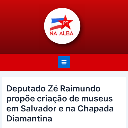
Ir
Post
Main
para
navigation
Menu
o
conteúdo
Deputado Zé Raimundo
propõe criação de museus
em Salvador e na Chapada
Diamantina