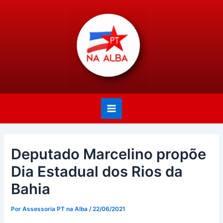
Ir
Post
Main
para
navigation
Menu
o
conteúdo
Deputado Marcelino propõe
Dia Estadual dos Rios da
Bahia
Por
Assessoria PT na Alba
/
22/06/2021