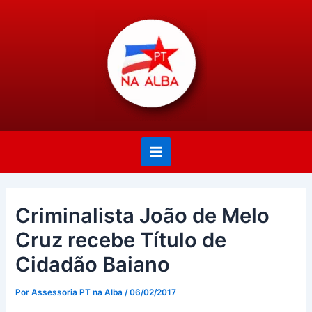
Ir
Post
Main
para
navigation
Menu
o
conteúdo
Criminalista João de Melo
Cruz recebe Título de
Cidadão Baiano
Por
Assessoria PT na Alba
/
06/02/2017