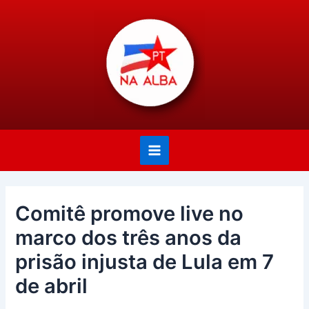
Ir
Post
Main
para
navigation
Menu
o
conteúdo
Comitê promove live no
marco dos três anos da
prisão injusta de Lula em 7
de abril