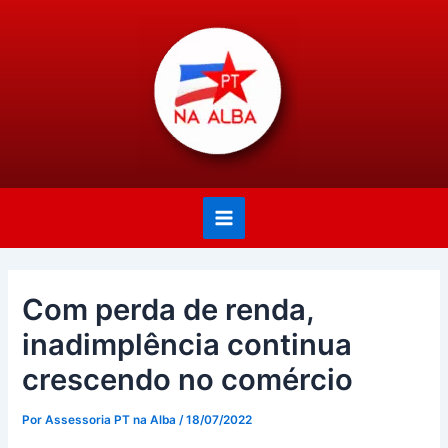
Ir
Post
Main
para
navigation
Menu
o
conteúdo
Com perda de renda,
inadimplência continua
crescendo no comércio
Por
Assessoria PT na Alba
/
18/07/2022