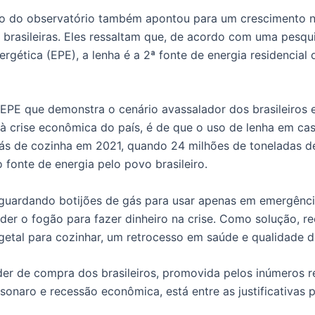
 do observatório também apontou para um crescimento n
s brasileiras. Eles ressaltam que, de acordo com uma pesq
rgética (EPE), a lenha é a 2ª fonte de energia residencial
EPE que demonstra o cenário avassalador dos brasileiros e 
à crise econômica do país, é de que o uso de lenha em cas
ás de cozinha em 2021, quando 24 milhões de toneladas d
 fonte de energia pelo povo brasileiro.
 guardando botijões de gás para usar apenas em emergênci
der o fogão para fazer dinheiro na crise. Como solução, r
getal para cozinhar, um retrocesso em saúde e qualidade d
er de compra dos brasileiros, promovida pelos inúmeros r
onaro e recessão econômica, está entre as justificativas p