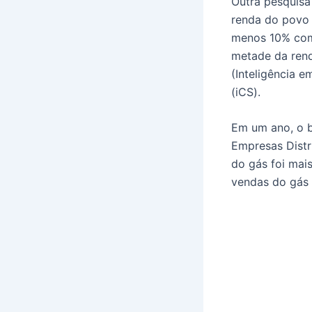
Outra pesquisa 
renda do povo 
menos 10% com
metade da rend
(Inteligência 
(iCS).
Em um ano, o b
Empresas Distr
do gás foi mais
vendas do gás 