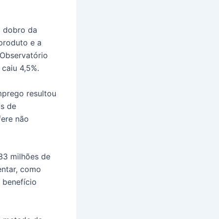
o dobro da
produto e a
Observatório
 caiu 4,5%.
mprego resultou
ás de
fere não
33 milhões de
entar, como
 benefício