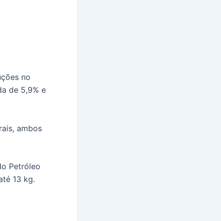
uções no
da de 5,9% e
rais, ambos
do Petróleo
té 13 kg.