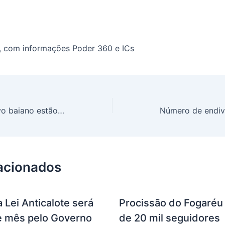
, com informações Poder 360 e ICs
Governo e Legislativo baiano estão alinhados para regulamentar precatórios do Fundef: “Basta União pagar os valores”, afirma deputado Rosemberg
lacionados
 Lei Anticalote será
Procissão do Fogaréu 
te mês pelo Governo
de 20 mil seguidores