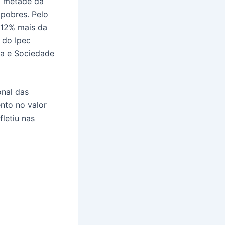
da metade da
 pobres. Pelo
 12% mais da
 do Ipec
ma e Sociedade
onal das
nto no valor
letiu nas