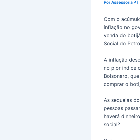
Por
Assessoria PT
Com o acúmulo 
inflação no go
venda do botij
Social do Petr
A inflação des
no pior índice
Bolsonaro, que
comprar o boti
As sequelas do
pessoas passam
haverá dinheir
social?