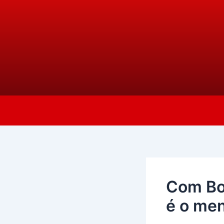
Ir
Post
para
navigation
o
conteúdo
Com Bo
é o me