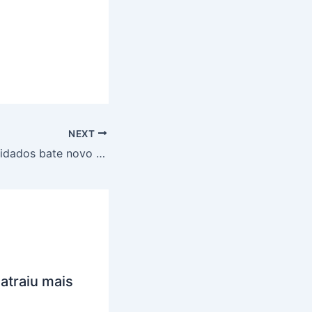
NEXT
Número de endividados bate novo recorde e chega a 79% das famílias
atraiu mais