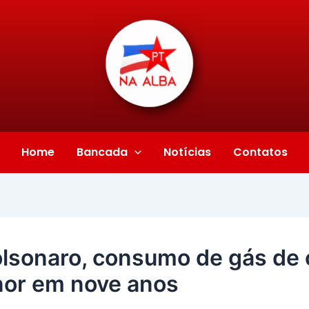
Home
Bancada
Notícias
Contatos
lsonaro, consumo de gás de 
nor em nove anos