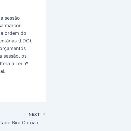
ima sessão
asa marcou
 Na ordem do
ntárias (LDO),
 orçamentos
a sessão, os
tera a Lei nº
al.
NEXT
PT na Alba: Deputado Bira Corôa retorna à Assembleia Legislativa e reforça bancada petista