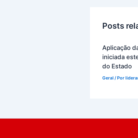
Posts re
Aplicação da
iniciada es
do Estado
Geral
/ Por
lider