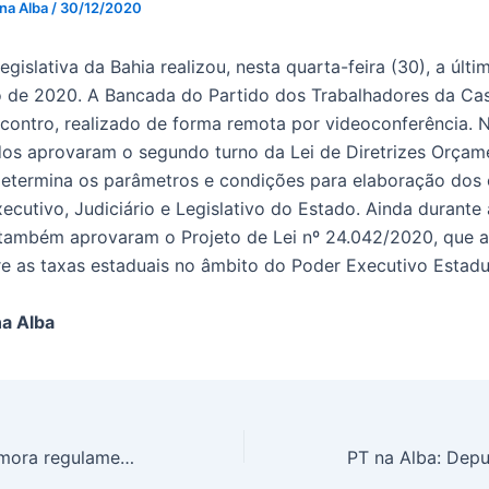
 na Alba
/
30/12/2020
gislativa da Bahia realizou, nesta quarta-feira (30), a últ
o de 2020. A Bancada do Partido dos Trabalhadores da C
contro, realizado de forma remota por videoconferência.
dos aprovaram o segundo turno da Lei de Diretrizes Orçame
etermina os parâmetros e condições para elaboração dos
cutivo, Judiciário e Legislativo do Estado. Ainda durante 
também aprovaram o Projeto de Lei nº 24.042/2020, que al
re as taxas estaduais no âmbito do Poder Executivo Estadu
a Alba
Osni Cardoso comemora regulamentação do programa de recuperação fiscal