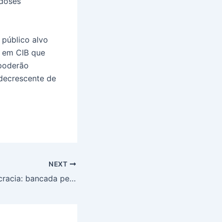
 doses
 público alvo
a em CIB que
 poderão
 decrescente de
NEXT
Minuto da Democracia: bancada petista recebe Jorge Solla e debate sobre a situação do Brasil na pandemia da Covid19 e as ações na Câmara Federal