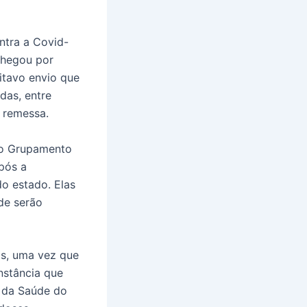
ntra a Covid-
chegou por
itavo envio que
das, entre
 remessa.
 do Grupamento
após a
o estado. Elas
nde serão
as, uma vez que
nstância que
a da Saúde do