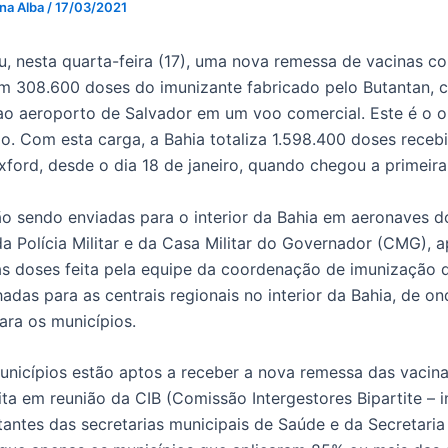
 na Alba
/
17/03/2021
u, nesta quarta-feira (17), uma nova remessa de vacinas co
om 308.600 doses do imunizante fabricado pelo Butantan, 
ao aeroporto de Salvador em um voo comercial. Este é o o
o. Com esta carga, a Bahia totaliza 1.598.400 doses recebi
ford, desde o dia 18 de janeiro, quando chegou a primeira
ão sendo enviadas para o interior da Bahia em aeronaves
a Polícia Militar e da Casa Militar do Governador (CMG), 
s doses feita pela equipe da coordenação de imunização d
das para as centrais regionais no interior da Bahia, de o
ra os municípios.
nicípios estão aptos a receber a nova remessa das vacin
ta em reunião da CIB (Comissão Intergestores Bipartite – i
tantes das secretarias municipais de Saúde e da Secretari