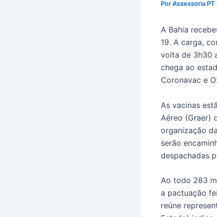
Por
Assessoria PT
A Bahia recebe
19. A carga, c
volta de 3h30 
chega ao estad
Coronavac e Ox
As vacinas est
Aéreo (Graer) d
organização da
serão encaminha
despachadas pa
Ao todo 283 mu
a pactuação fei
reúne represen