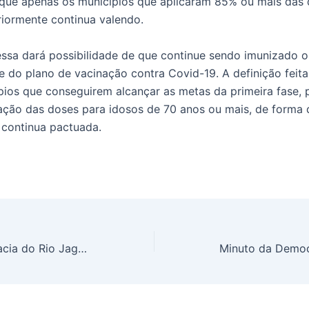
 que apenas os municípios que aplicaram 85% ou mais das
riormente continua valendo.
ssa dará possibilidade de que continue sendo imunizado o
se do plano de vacinação contra Covid-19. A definição feit
pios que conseguirem alcançar as metas da primeira fase,
cação das doses para idosos de 70 anos ou mais, de forma
continua pactuada.
Audiência Pública Bacia do Rio Jaguaribe: Intervenções e Fragmentação