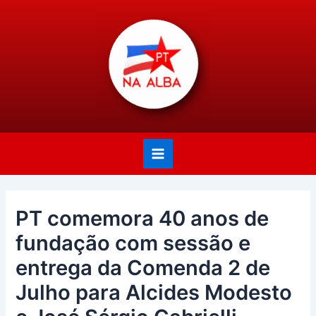
Ir
Post
Main
para
navigation
Menu
o
conteúdo
PT comemora 40 anos de
fundação com sessão e
entrega da Comenda 2 de
Julho para Alcides Modesto