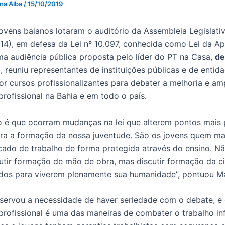
 na Alba
/
15/10/2019
ovens baianos lotaram o auditório da Assembleia Legislati
(14), em defesa da Lei nº 10.097, conhecida como Lei da 
Uma audiência pública proposta pelo líder do PT na Casa,
de
o
, reuniu representantes de instituições públicas e de entid
or cursos profissionalizantes para debater a melhoria e am
rofissional na Bahia e em todo o país.
 é que ocorram mudanças na lei que alterem pontos mais 
ra a formação da nossa juventude. São os jovens quem ma
ado de trabalho de forma protegida através do ensino. Nã
utir formação de mão de obra, mas discutir formação da c
dos para viverem plenamente sua humanidade”, pontuou Ma
ervou a necessidade de haver seriedade com o debate, e
rofissional é uma das maneiras de combater o trabalho infa