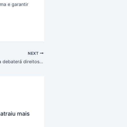
ma e garantir
NEXT
Audiência Pública debaterá direitos dos filhos separados de pais atingidos por hanseníase
atraiu mais