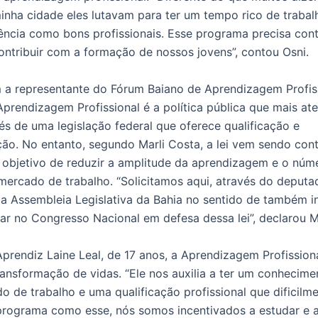
minha cidade eles lutavam para ter um tempo rico de trabal
ência como bons profissionais. Esse programa precisa cont
ontribuir com a formação de nossos jovens”, contou Osni.
a representante do Fórum Baiano de Aprendizagem Profiss
 Aprendizagem Profissional é a política pública que mais a
vés de uma legislação federal que oferece qualificação e
ação. No entanto, segundo Marli Costa, a lei vem sendo co
objetivo de reduzir a amplitude da aprendizagem e o núm
mercado de trabalho. “Solicitamos aqui, através do deputa
da Assembleia Legislativa da Bahia no sentido de também i
ar no Congresso Nacional em defesa dessa lei”, declarou Ma
prendiz Laine Leal, de 17 anos, a Aprendizagem Profission
ansformação de vidas. “Ele nos auxilia a ter um conhecime
 de trabalho e uma qualificação profissional que dificilme
rograma como esse, nós somos incentivados a estudar e ass