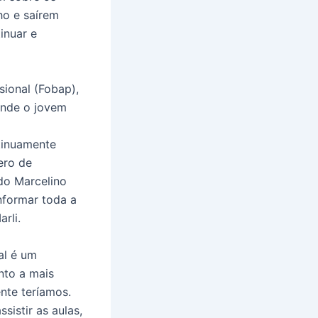
ho e saírem
inuar e
ional (Fobap),
tende o jovem
ntinuamente
ero de
do Marcelino
nformar toda a
rli.
al é um
nto a mais
nte teríamos.
istir as aulas,