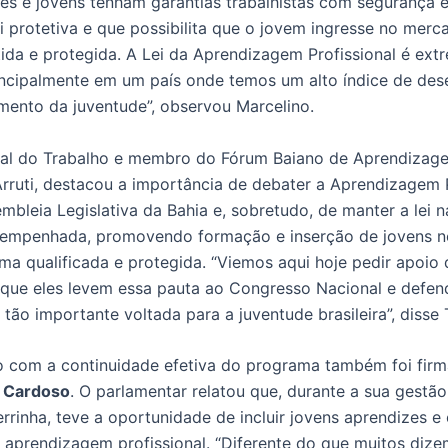
es e jovens tenham garantias trabalhistas com segurança
ei protetiva e que possibilita que o jovem ingresse no merc
tida e protegida. A Lei da Aprendizagem Profissional é ex
incipalmente em um país onde temos um alto índice de de
mento da juventude”, observou Marcelino.
cal do Trabalho e membro do Fórum Baiano de Aprendizage
Arruti, destacou a importância de debater a Aprendizagem P
mbleia Legislativa da Bahia e, sobretudo, de manter a lei 
empenhada, promovendo formação e inserção de jovens 
rma qualificada e protegida. “Viemos aqui hoje pedir apoi
 que eles levem essa pauta ao Congresso Nacional e defe
a tão importante voltada para a juventude brasileira”, disse T
 com a continuidade efetiva do programa também foi firm
 Cardoso
. O parlamentar relatou que, durante a sua gestão
rrinha, teve a oportunidade de incluir jovens aprendizes e
 aprendizagem profissional. “Diferente do que muitos dize