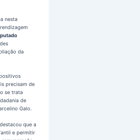
va nesta
Aprendizagem
putado
ades
pliação da
positivos
is precisam de
o se trata
idadania de
rcelino Galo.
 destacou que a
ntil e permitir