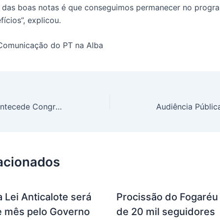
 das boas notas é que conseguimos permanecer no progra
ícios”, explicou.
 Comunicação do PT na Alba
Seminário na Ufba antecede Congresso Estadual do PT baiano
lacionados
 Lei Anticalote será
Procissão do Fogaréu 
te mês pelo Governo
de 20 mil seguidores