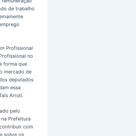
 e remuneração
ado de trabalho
tremamente
semprego
m Profissional
rofissional no
na forma que
no mercado de
o dos deputados
ndam essa
aís Arruti.
ado pelo
 na Prefeitura
 contribuir com
m sobre os