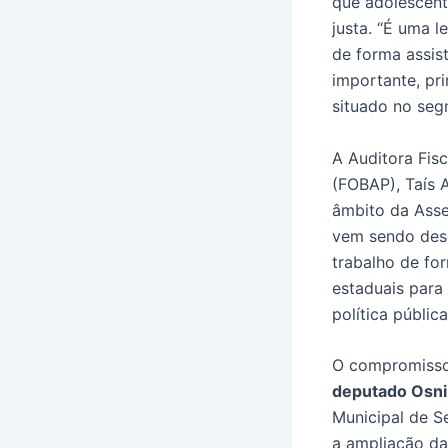
que adolescent
justa. “É uma l
de forma assis
importante, pr
situado no seg
A Auditora Fis
(FOBAP), Taís 
âmbito da Asse
vem sendo des
trabalho de fo
estaduais para
política públic
O compromisso
deputado Osni
Municipal de Se
a ampliação da