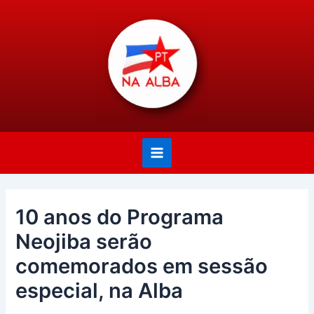
Ir
Post
Main
para
navigation
Menu
o
conteúdo
10 anos do Programa
Neojiba serão
comemorados em sessão
especial, na Alba