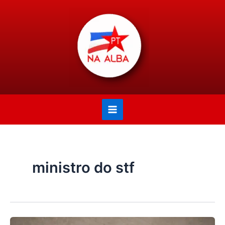
Ir
Main
para
Menu
o
conteúdo
ministro do stf