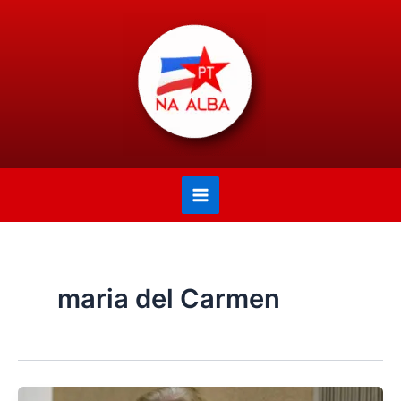
Ir
Main
para
Menu
o
conteúdo
maria del Carmen