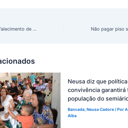
PT Bahia lamenta o falecimento de Wladimir Pomar, militante histórico e ex-secretário do PT
lacionados
Neusa diz que política
convivência garantirá 
população do semiári
Bancada
,
Neusa Cadore
/ Por
A
Alba