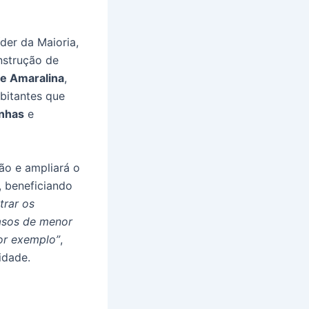
der da Maioria,
strução de
e Amaralina
,
bitantes que
inhas
e
ão e ampliará o
, beneficiando
trar os
asos de menor
or exemplo”
,
idade.