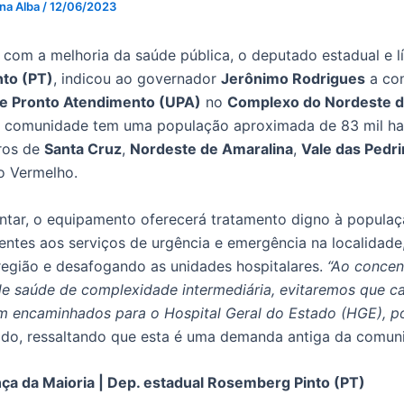
 na Alba
/
12/06/2023
om a melhoria da saúde pública, o deputado estadual e lí
to (PT)
, indicou ao governador
Jerônimo Rodrigues
a con
e Pronto Atendimento (UPA)
no
Complexo do Nordeste d
A comunidade tem uma população aproximada de 83 mil ha
rros de
Santa Cruz
,
Nordeste de Amaralina
,
Vale das Pedr
o Vermelho.
ntar, o equipamento oferecerá tratamento digno à populaç
entes aos serviços de urgência e emergência na localidade
egião e desafogando as unidades hospitalares.
“Ao concen
e saúde de complexidade intermediária, evitaremos que c
m encaminhados para o Hospital Geral do Estado (HGE), p
ado, ressaltando que esta é uma demanda antiga da comun
a da Maioria | Dep. estadual Rosemberg Pinto (PT)