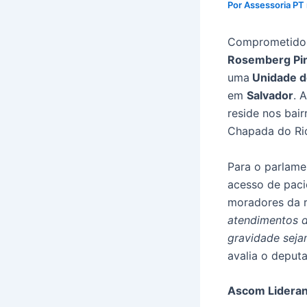
Por
Assessoria PT
Comprometido c
Rosemberg Pin
uma
Unidade d
em
Salvador
. 
reside nos bai
Chapada do Ri
Para o parlame
acesso de paci
moradores da r
atendimentos d
gravidade seja
avalia o deput
Ascom Lideranç