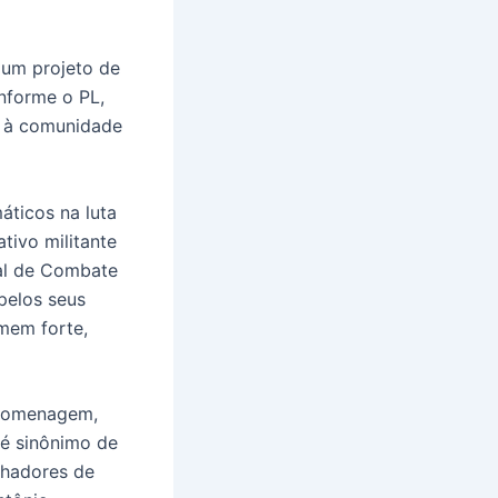
 um projeto de
nforme o PL,
o à comunidade
ticos na luta
tivo militante
ual de Combate
pelos seus
omem forte,
 homenagem,
 é sinônimo de
lhadores de