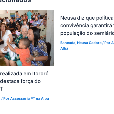
Neusa diz que política
convivência garantirá 
população do semiári
Bancada
,
Neusa Cadore
/ Por
A
Alba
realizada em Itororó
destaca força do
PT
o
/ Por
Assessoria PT na Alba