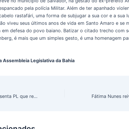
reve no município de Salvador, na gestão do ex-prefeito A
espancado pela polícia Militar. Além de ter apanhado viole
abelo rastafári, uma forma de subjugar a sua cor e a sua lu
ão viveu seus últimos anos de vida em Santo Amaro e se 
ta em defesa do povo baiano. Batizar o citado trecho com 
berg, é mais que um simples gesto, é uma homenagem pa
da Assembleia Legislativa da Bahia
Marcelino Galo apresenta PL que reconhece o Reggae como Patrimônio Cultural Imaterial da Bahia
lacionados