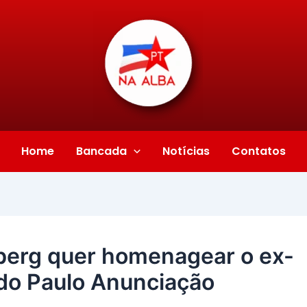
Home
Bancada
Notícias
Contatos
erg quer homenagear o ex-
do Paulo Anunciação