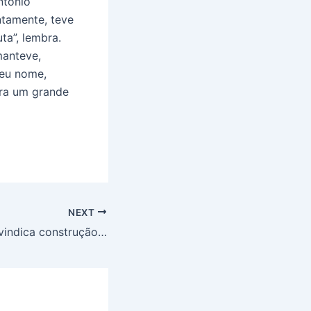
ntônio
ntamente, teve
ta”, lembra.
manteve,
seu nome,
ra um grande
NEXT
Fátima Nunes reivindica construção de portal na entrada de Adustina