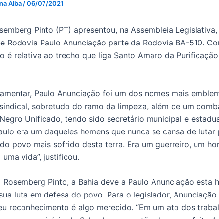
 na Alba
/
06/07/2021
emberg Pinto (PT) apresentou, na Assembleia Legislativa,
 de Rodovia Paulo Anunciação parte da Rodovia BA-510. Co
o é relativa ao trecho que liga Santo Amaro da Purificaçã
amentar, Paulo Anunciação foi um dos nomes mais emblemá
indical, sobretudo do ramo da limpeza, além de um comba
egro Unificado, tendo sido secretário municipal e estad
aulo era um daqueles homens que nunca se cansa de lutar 
l do povo mais sofrido desta terra. Era um guerreiro, um h
 uma vida”, justificou.
 Rosemberg Pinto, a Bahia deve a Paulo Anunciação esta
sua luta em defesa do povo. Para o legislador, Anunciação
 seu reconhecimento é algo merecido. “Em um ato dos traba