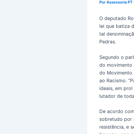
Por
Assessoria PT
O deputado Ros
lei que batiza
tal denominaçã
Pedras.
Segundo o parl
do movimento s
do Movimento N
ao Racismo. “P
ideais, em pro
lutador de toda
De acordo com
sobretudo por 
resistência, e