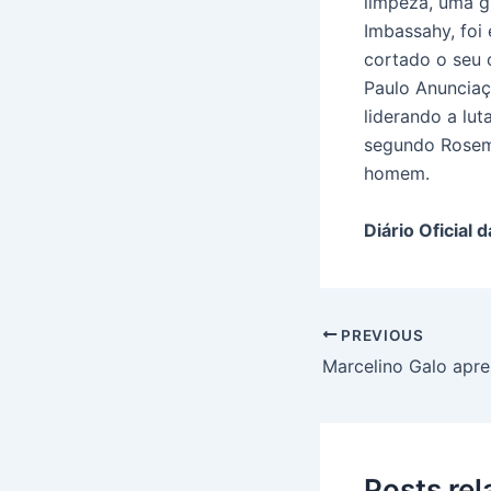
limpeza, uma g
Imbassahy, foi 
cortado o seu c
Paulo Anunciaç
liderando a lu
segundo Rosem
homem.
Diário Oficial 
PREVIOUS
Posts re