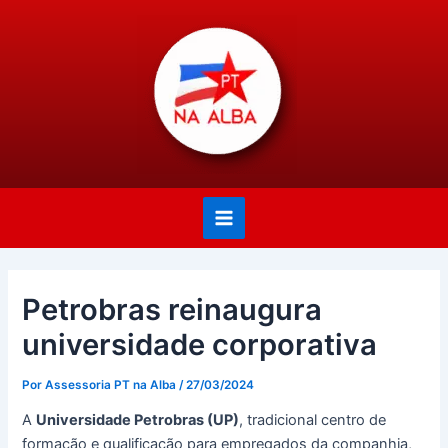
Ir
Post
Main
para
navigation
Menu
o
conteúdo
Petrobras reinaugura
universidade corporativa
Por
Assessoria PT na Alba
/
27/03/2024
A
Universidade Petrobras (UP)
, tradicional centro de
formação e qualificação para empregados da companhia,