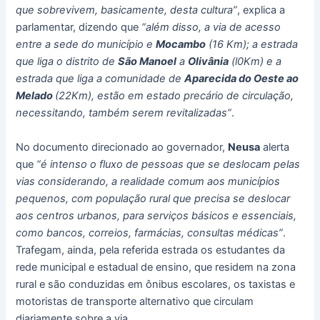
que sobrevivem, basicamente, desta cultura”
, explica a
parlamentar, dizendo que
“além disso, a via de acesso
entre a sede do município e
Mocambo
(16 Km); a estrada
que liga o distrito de
São Manoel
a
Olivânia
(l0Km) e a
estrada que liga a comunidade de
Aparecida do Oeste ao
Melado
(22Km), estão em estado precário de circulação,
necessitando, também serem revitalizadas”
.
No documento direcionado ao governador,
Neusa
alerta
que
“é intenso o fluxo de pessoas que se deslocam pelas
vias considerando, a realidade comum aos municípios
pequenos, com população rural que precisa se deslocar
aos centros urbanos, para serviços básicos e essenciais,
como bancos, correios, farmácias, consultas médicas”
.
Trafegam, ainda, pela referida estrada os estudantes da
rede municipal e estadual de ensino, que residem na zona
rural e são conduzidas em ônibus escolares, os taxistas e
motoristas de transporte alternativo que circulam
diariamente sobre a via.