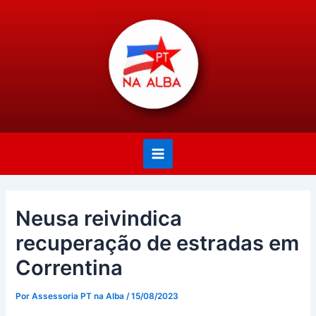
Ir
Post
Main
para
navigation
Menu
o
conteúdo
Neusa reivindica
recuperação de estradas em
Correntina
Por
Assessoria PT na Alba
/
15/08/2023