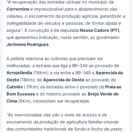
“A recuperação das estradas vicinais no município de
Correntina
é imprescindível para o abastecimento das
cidades, o escoamento da produção agrícola, garantindo a
trafegabilidade de veículos e pessoas, de forma rápida e
segura”
. A convicção é da deputada
Neusa Cadore (PT)
,
que apresentou indicação, neste sentido, ao governador
Jerônimo Rodrigues
.
A petista relaciona as rodovias que precisam ser
melhoradas: a estrada que liga a BR-349 ao povoado de
Arrojelândia
(16Km); a via entre a BR-349 a
Aparecida do
Oeste
(18Km); de
Aparecida do Oeste
ao povoado de
Catolés
( l7Km); as estradas entre o povoado da
Praia ao
Bom Sucesso
e do mesmo povoado ao
Brejo Verde de
Cima
(5Km), necessitam ser recuperadas.
“As mencionadas vias são o meio de acesso e de
escoamento da produção de agricultura familiar oriunda
das comunidades tradicionais de fundo e fecho de pasto,