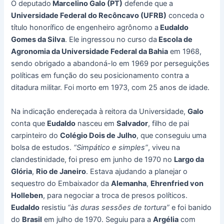
O deputado
Marcelino Galo (PT)
defende que a
Universidade Federal do Recôncavo (UFRB)
conceda o
título honorífico de engenheiro agrônomo a
Eudaldo
Gomes da Silva
. Ele ingressou no curso da
Escola de
Agronomia da Universidade Federal da Bahia
em 1968,
sendo obrigado a abandoná-lo em 1969 por perseguições
políticas em função do seu posicionamento contra a
ditadura militar. Foi morto em 1973, com 25 anos de idade.
Na indicação endereçada à reitora da Universidade,
Galo
conta que
Eudaldo
nasceu em
Salvador
, filho de pai
carpinteiro do
Colégio Dois de Julho
, que conseguiu uma
bolsa de estudos.
“Simpático e simples”
, viveu na
clandestinidade, foi preso em junho de 1970 no
Largo da
Glória
,
Rio de Janeiro
. Estava ajudando a planejar o
sequestro do Embaixador da
Alemanha
,
Ehrenfried von
Holleben
, para negociar a troca de presos políticos.
Eudaldo
resistiu
“às duras sessões de tortura”
e foi banido
do
Brasil
em julho de 1970. Seguiu para a
Argélia
com