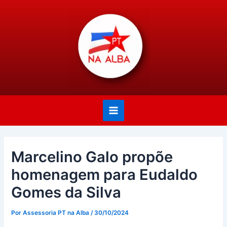
Ir
Post
Main
para
navigation
Menu
o
conteúdo
Marcelino Galo propõe
homenagem para Eudaldo
Gomes da Silva
Por
Assessoria PT na Alba
/
30/10/2024