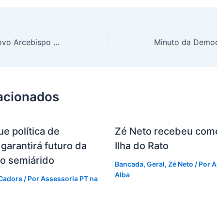
Jacó homenageia novo Arcebispo de Salvador em Moção de Aplausos
lacionados
e política de
Zé Neto recebeu come
garantirá futuro da
Ilha do Rato
o semiárido
Bancada
,
Geral
,
Zé Neto
/ Por
A
Alba
Cadore
/ Por
Assessoria PT na