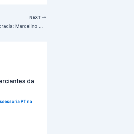
NEXT
Minuto da Democracia: Marcelino Galo e Leila Santana debatem sobre soberania alimentar e os impactos da pandemia Covid-19 nas comunidades camponesas
rciantes da
ssessoria PT na