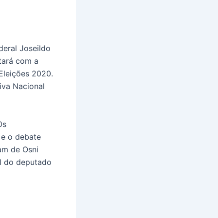
deral Joseildo
tará com a
Eleições 2020.
iva Nacional
Os
 e o debate
am de Osni
al do deputado