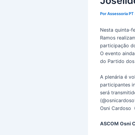
Joseil
Por
Assessoria PT
Nesta quinta-fe
Ramos realizam
participação d
O evento aind
do Partido dos
A plenária é vo
participantes 
será transmiti
(@osnicardoso1
Osni Cardoso 
ASCOM Osni 