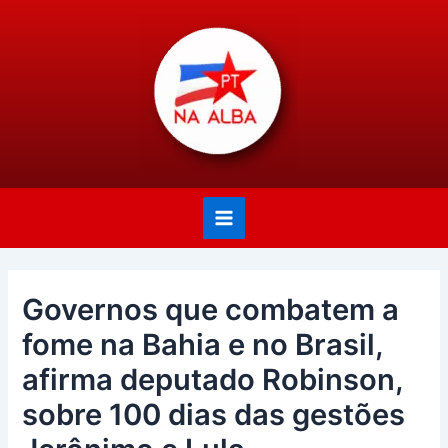
Ir
Post
Main
para
navigation
Menu
o
conteúdo
Governos que combatem a
fome na Bahia e no Brasil,
afirma deputado Robinson,
sobre 100 dias das gestões