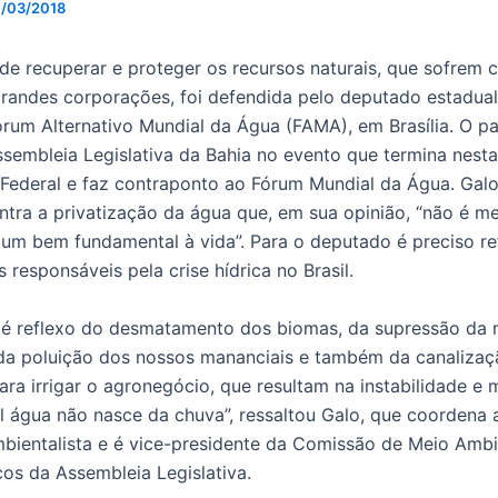
1/03/2018
de recuperar e proteger os recursos naturais, que sofrem
andes corporações, foi defendida pelo deputado estadual
órum Alternativo Mundial da Água (FAMA), em Brasília. O p
ssembleia Legislativa da Bahia no evento que termina nesta
l Federal e faz contraponto ao Fórum Mundial da Água. Ga
ontra a privatização da água que, em sua opinião, “não é m
 um bem fundamental à vida”. Para o deputado é preciso refl
 responsáveis pela crise hídrica no Brasil.
ca é reflexo do desmatamento dos biomas, da supressão da 
, da poluição dos nossos mananciais e também da canalizaç
ara irrigar o agronegócio, que resultam na instabilidade e
al água não nasce da chuva”, ressaltou Galo, que coordena 
bientalista e é vice-presidente da Comissão de Meio Ambi
cos da Assembleia Legislativa.