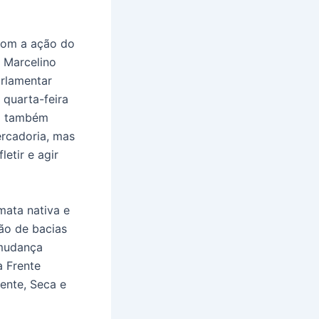
 com a ação do
 Marcelino
arlamentar
 quarta-feira
lo também
ercadoria, mas
etir e agir
mata nativa e
ão de bacias
 mudança
a Frente
ente, Seca e