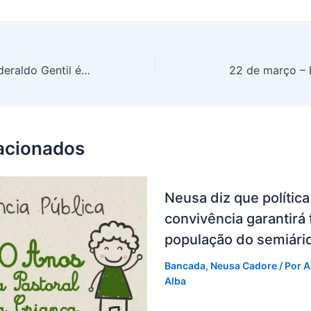
‘Tributo à obra de Ederaldo Gentil é justo’, diz Luiza Maia
22 de março – 
lacionados
Neusa diz que política
convivência garantirá 
população do semiári
Bancada
,
Neusa Cadore
/ Por
A
Alba