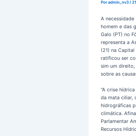
Por
admin_nv3
/
2
A necessidade 
homem e das gr
Galo (PT) no F
representa a A
(21) na Capita
ratificou ser c
sim um direito,
sobre as causas
“A crise hídri
da mata ciliar
hidrográficas p
climática. Afin
Parlamentar Am
Recursos Hídri