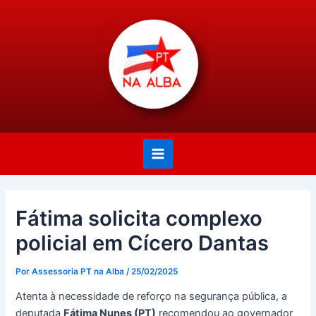
Ir
Post
Main
para
navigation
Menu
o
conteúdo
Fátima solicita complexo
policial em Cícero Dantas
Por
Assessoria PT na Alba
/
25/02/2025
Atenta à necessidade de reforço na segurança pública, a
deputada
Fátima Nunes (PT)
recomendou ao governador