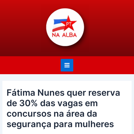
Ir
Post
Main
para
navigation
Menu
o
conteúdo
Fátima Nunes quer reserva
de 30% das vagas em
concursos na área da
segurança para mulheres